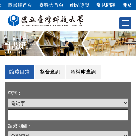
跳
:::
圖書館首頁
臺科大首頁
網站導覽
常見問題
開放
到
主
要
內
容
圖書館
區
Library
館藏目錄
整合查詢
資料庫查詢
查詢：
館藏範圍：