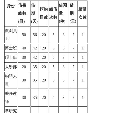
借書
借
借閱
借
身份
預約
續借
續借
總數
期
量
期
冊數
次數
次數
(冊)
(天)
(件)
(天)
教職員
50
56
20
5
3
7
1
工
博士班
40
42
20
5
3
7
1
碩士班
30
42
20
5
3
7
1
大學部
20
35
20
5
3
7
1
約聘人
30
35
20
5
3
7
1
員
兼任教
30
35
20
5
3
7
1
師
準研究