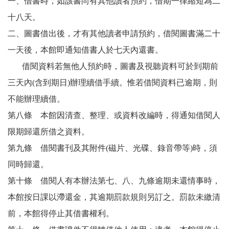
一、借書時，如該書尚有其他讀者預約，借期一律縮短為二
十八天。
二、圖書借出後，才有其他讀者申請預約，借閱圖書滿二十
一天後，本館即通知借書人於七天內還書。
借閱資料若無他人預約時，圖書及視聽資料可於到期前
三天內(含到期日)辦理續借手續。惟若借閱資料已逾期，則
不能辦理續借。
第八條 本館因清查、整理、或資料改編時，得通知借閱人
限期歸還所借之資料。
第九條 借閱書刊及其附件(磁片、光碟、錄音帶等)時，須
同時歸還。
第十條 借閱人有本辦法第七、八、九條逾期未還情事時，
本館按日課以滯還金，其逾期罰款規則另訂之。罰款未繳清
前，本館得停止其借書權利。