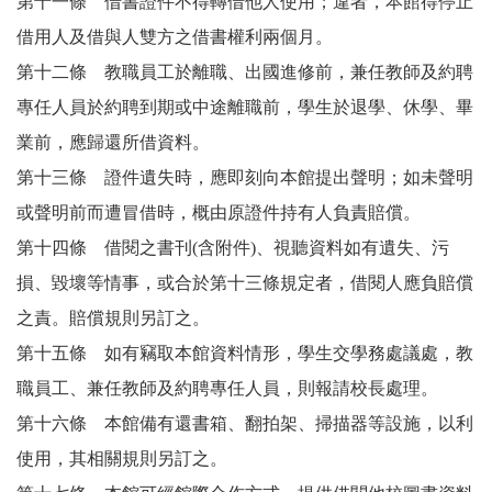
第十一條 借書證件不得轉借他人使用；違者，本館得停止
借用人及借與人雙方之借書權利兩個月。
第十二條 教職員工於離職、出國進修前，兼任教師及約聘
專任人員於約聘到期或中途離職前，學生於退學、休學、畢
業前，應歸還所借資料。
第十三條 證件遺失時，應即刻向本館提出聲明；如未聲明
或聲明前而遭冒借時，概由原證件持有人負責賠償。
第十四條 借閱之書刊(含附件)、視聽資料如有遺失、污
損、毀壞等情事，或合於第十三條規定者，借閱人應負賠償
之責。賠償規則另訂之。
第十五條 如有竊取本館資料情形，學生交學務處議處，教
職員工、兼任教師及約聘專任人員，則報請校長處理。
第十六條 本館備有還書箱、翻拍架、掃描器等設施，以利
使用，其相關規則另訂之。