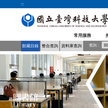
跳
:::
到
主
要
內
容
常用服務
區
查詢：
館藏目錄
整合查詢
資料庫查詢
圖書館
Library