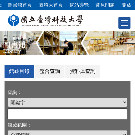
跳
:::
圖書館首頁
臺科大首頁
網站導覽
常見問題
開放
到
主
要
內
容
圖書館
區
Library
館藏目錄
整合查詢
資料庫查詢
查詢：
館藏範圍：