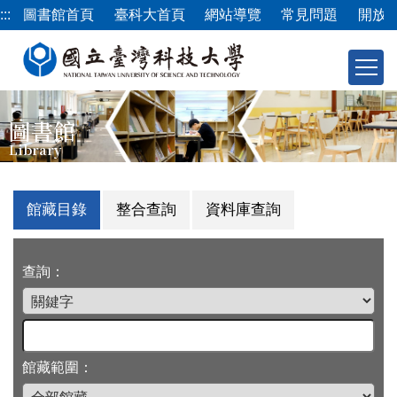
跳
:::
圖書館首頁
臺科大首頁
網站導覽
常見問題
開放
到
主
要
內
容
圖書館
區
Library
館藏目錄
整合查詢
資料庫查詢
查詢：
館藏範圍：