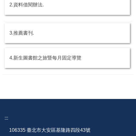
2.資料借閱辦法.
3.推薦書刊.
4.新生圖書館之旅暨每月固定導覽
:::
106335 臺北市大安區基隆路四段43號