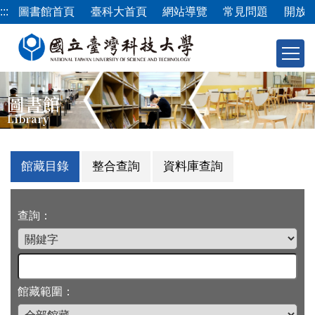
跳
:::
圖書館首頁
臺科大首頁
網站導覽
常見問題
開放
到
主
要
內
容
圖書館
區
Library
館藏目錄
整合查詢
資料庫查詢
查詢：
館藏範圍：