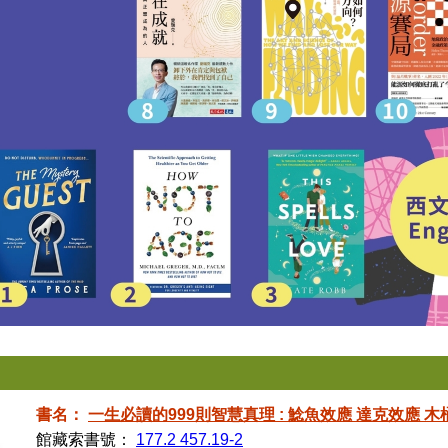
書名：
一生必讀的999則智慧真理 : 鯰魚效應 達克效應 木
館藏索書號：
177.2 457.19-2