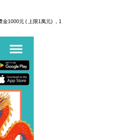
00元 ( 上限1萬元) ，1