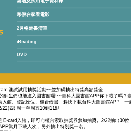
新增及試用電子資料庫
寒假在家看電影
2月暢銷書清單
s
iReading
DVD
-card 測試試用抽獎活動~~並加碼抽出特獎高額獎金
的師生們也能進入圖書館囉!~~臺科大圖書館APP你下載了嗎？
感應入館、登記座位、櫃台借書。趕快下載台科大圖書館APP，一起 E
2/22(四) 周一至周五10到11點
證 E-card入館，即可向櫃台索取抽獎券參加抽獎。2/22抽出30
據APP當月下載人次，另外抽出特別獎一名。