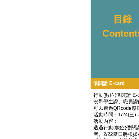
目錄
Content
借閱證 E-card
行動(數位)借閱證 E
沒帶學生證、職員證
可以透過QRcode
活動時間：1/24(三)-
活動內容：
透過行動(數位)借閱
者。2/22當日將根