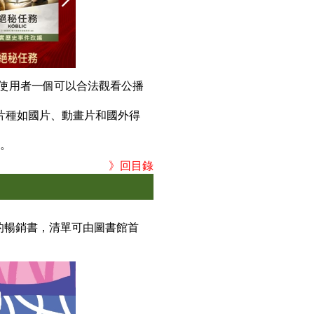
使用者一個可以合法觀看公播
片種如國片、動畫片和國外得
號。
》回目錄
的暢銷書，清單可由圖書館首